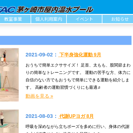
教室事業
個人利用案内
イベント
お知らせ
2021-09-02：
下半身強化運動 9月
おうちで簡単エクササイズ！ 足首、太もも、股関節まわ
りの簡単なトレーニングです。 運動の苦手な方、体力に
自信のない方でもおうちで簡単にできる運動を紹介しま
す。 高齢者の運動習慣づくりにも最適♬
動画を見る »
2021-08-03：
代謝UPヨガ 8月
呼吸を深めながら立ちポーズを多めに行い、身体の代謝