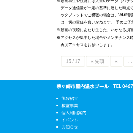
※動画再生や視聴には大量のデータ（パケ
データ通信量が一定の基準に達した時点
やタブレットでご視聴の場合は、Wi-f
は一切の責任を負いかねます。 予めご了
※動画の視聴にあたり生じた、いかなる損
※アクセスが集中した場合やメンテナンス
再度アクセスをお願いします。
15 / 17
« 先頭
«
...
茅ヶ崎市屋内温水プール
TEL
0467
施設紹介
教室事業
個人利用案内
イベント
お知らせ