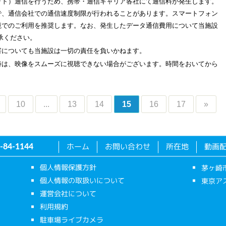
ット）通信を行うため、携帯・通信キャリア各社にて通信料が発生します。
で、通信会社での通信速度制限が行われることがあります。スマートフォン
i環境でのご利用を推奨します。なお、発生したデータ通信費用について当施設
承ください。
害についても当施設は一切の責任を負いかねます。
時は、映像をスムーズに視聴できない場合がございます。時間をおいてから
10
...
13
14
15
16
17
»
ホーム
お問い合わせ
所在地
動画
-84-1144
個人情報保護方針
茅ヶ崎
個人情報の取扱いについて
東京ア
運営会社について
利用規約
駐車場ライブカメラ