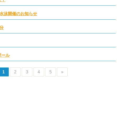
水泳開催のお知らせ
分
ポール
1
2
3
4
5
»