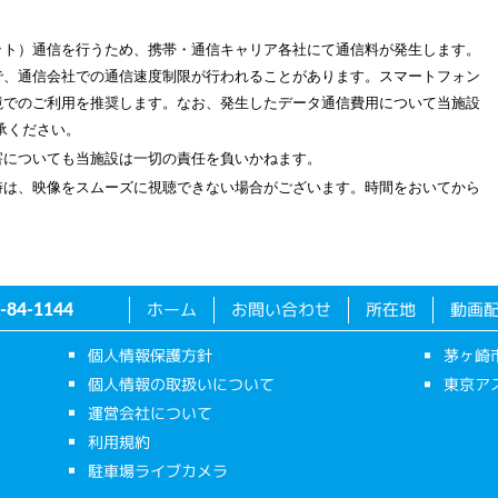
ット）通信を行うため、携帯・通信キャリア各社にて通信料が発生します。
で、通信会社での通信速度制限が行われることがあります。スマートフォン
i環境でのご利用を推奨します。なお、発生したデータ通信費用について当施設
承ください。
害についても当施設は一切の責任を負いかねます。
時は、映像をスムーズに視聴できない場合がございます。時間をおいてから
ホーム
お問い合わせ
所在地
動画
-84-1144
個人情報保護方針
茅ヶ崎
個人情報の取扱いについて
東京ア
運営会社について
利用規約
駐車場ライブカメラ