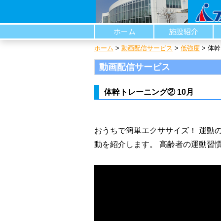
ホーム
施設紹介
ホーム
>
動画配信サービス
>
低強度
>
体幹
動画配信サービス
体幹トレーニング② 10月
おうちで簡単エクササイズ！ 運動
動を紹介します。 高齢者の運動習