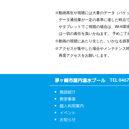
※動画再生や視聴には大量のデータ（パケ
データ通信量が一定の基準に達した時点
やタブレットでご視聴の場合は、Wi-f
は一切の責任を負いかねます。 予めご了
※動画の視聴にあたり生じた、いかなる損
※アクセスが集中した場合やメンテナンス
再度アクセスをお願いします。
茅ヶ崎市屋内温水プール
TEL
0467
施設紹介
教室事業
個人利用案内
イベント
お知らせ