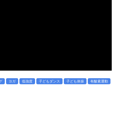
グ
ヨガ
低強度
子どもダンス
子ども体操
有酸素運動